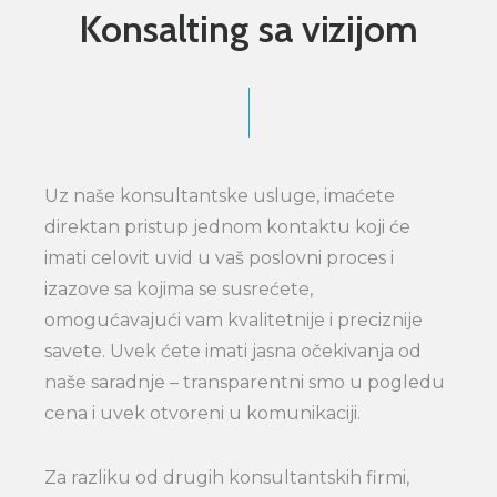
Konsalting sa vizijom
Uz naše konsultantske usluge, imaćete
direktan pristup jednom kontaktu koji će
imati celovit uvid u vaš poslovni proces i
izazove sa kojima se susrećete,
omogućavajući vam kvalitetnije i preciznije
savete. Uvek ćete imati jasna očekivanja od
naše saradnje – transparentni smo u pogledu
cena i uvek otvoreni u komunikaciji.
Za razliku od drugih konsultantskih firmi,