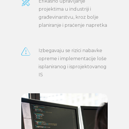
Efikasno upravljanje
projektima u industriji i
građevinarstvu, kroz bolje
planiranje i praćenje napretka
Izbegavaju se rizici nabavke
opreme i implementacije loše
isplaniranog i isprojektovanog
IS