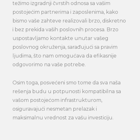
težimo izgradnji čvrstih odnosa sa vašim
postojećim partnerima i zaposlenima, kako
bismo vaše zahteve realizovali brzo, diskretno
i bez prekida vaših poslovnih procesa. Brzo
uspostavljamo kontakte unutar vašeg
poslovnog okruženja, sarađujući sa pravim
ljudima, što nam omogućava da efikasnije
odgovorimo na vaše potrebe.
Osim toga, posvećeni smo tome da sva naša
rešenja budu u potpunosti kompatibilna sa
vašom postojećom infrastrukturom,
osiguravajući nesmetan prelazak i
maksimalnu vrednost za vašu investiciju.