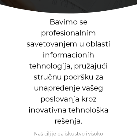
Bavimo se
profesionalnim
savetovanjem u oblasti
informacionih
tehnologija, pružajući
stručnu podršku za
unapređenje vašeg
poslovanja kroz
inovativna tehnološka
rešenja.
Naš cilj je da iskustvo i visoko