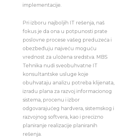
implementacije.
Pri izboru najboljih IT rešenja, naš
fokus je da ona u potpunosti prate
poslovne procese vašeg preduzeća i
obezbeđuju najveću moguću
vrednost za uložena sredstva. MBS
Tehnika nudi sveobuhvatne IT
konsultantske usluge koje
obuhvataju analizu potreba klijenata,
izradu plana za razvoj informacionog
sistema, procenu i izbor
odgovarajućeg hardvera, sistemskog i
razvojnog softvera, kao i precizno
planiranje realizacije planiranih
rešenja.