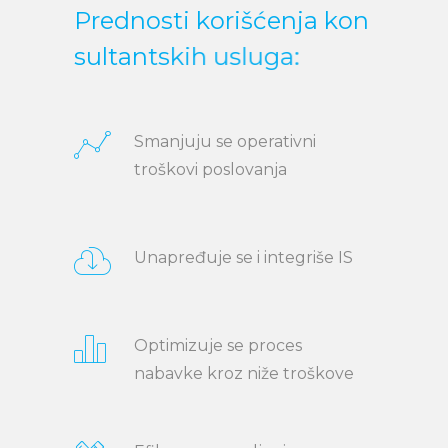
P
r
e
d
n
o
s
t
i
k
o
r
i
š
ć
e
n
j
a
k
o
n
s
u
l
t
a
n
t
s
k
i
h
u
s
l
u
g
a
:
Smanjuju se operativni
troškovi poslovanja
Unapređuje se i integriše IS
Optimizuje se proces
nabavke kroz niže troškove