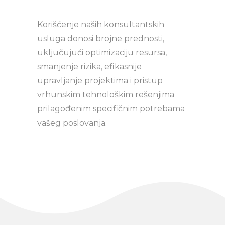
Korišćenje naših konsultantskih
usluga donosi brojne prednosti,
uključujući optimizaciju resursa,
smanjenje rizika, efikasnije
upravljanje projektima i pristup
vrhunskim tehnološkim rešenjima
prilagođenim specifičnim potrebama
vašeg poslovanja.