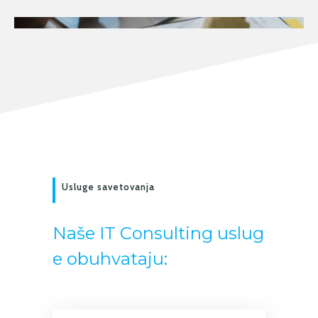
Usluge savetovanja
N
a
š
e
I
T
C
o
n
s
u
l
t
i
n
g
u
s
l
u
g
e
o
b
u
h
v
a
t
a
j
u
: